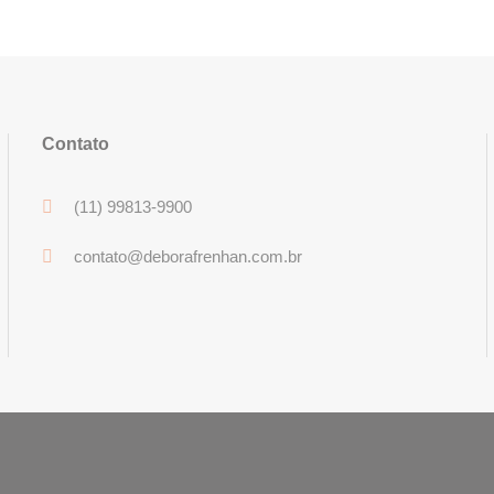
Contato
(11) 99813-9900
contato@deborafrenhan.com.br