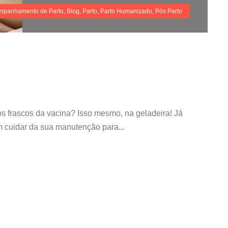
mpanhamento de Parto
,
Blog
,
Parto
,
Parto Humanizado
,
Pós Parto
 frascos da vacina? Isso mesmo, na geladeira! Já
m cuidar da sua manutenção para...